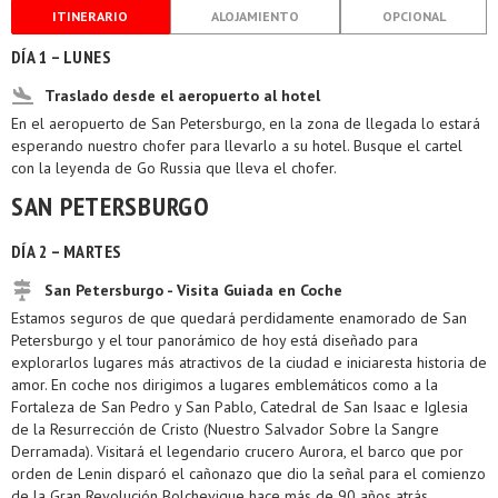
ITINERARIO
ALOJAMIENTO
OPCIONAL
DÍA 1 – LUNES
Traslado desde el aeropuerto al hotel
En el aeropuerto de San Petersburgo, en la zona de llegada lo estará
esperando nuestro chofer para llevarlo a su hotel. Busque el cartel
con la leyenda de Go Russia que lleva el chofer.
SAN PETERSBURGO
DÍA 2 – MARTES
San Petersburgo - Visita Guiada en Coche
Estamos seguros de que quedará perdidamente enamorado de San
Petersburgo y el tour panorámico de hoy está diseñado para
explorarlos lugares más atractivos de la ciudad e iniciaresta historia de
amor. En coche nos dirigimos a lugares emblemáticos como a la
Fortaleza de San Pedro y San Pablo, Catedral de San Isaac e Iglesia
de la Resurrección de Cristo (Nuestro Salvador Sobre la Sangre
Derramada). Visitará el legendario crucero Aurora, el barco que por
orden de Lenin disparó el cañonazo que dio la señal para el comienzo
de la Gran Revolución Bolchevique hace más de 90 años atrás.