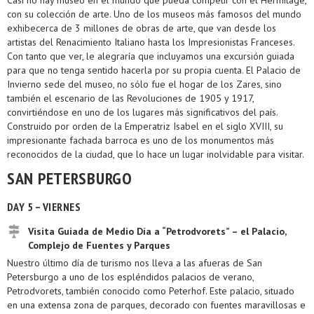
Casi no hay museo en el mundo que pueda competir con el Hermitage,
con su colección de arte. Uno de los museos más famosos del mundo
exhibecerca de 3 millones de obras de arte, que van desde los
artistas del Renacimiento Italiano hasta los Impresionistas Franceses.
Con tanto que ver, le alegraría que incluyamos una excursión guiada
para que no tenga sentido hacerla por su propia cuenta. El Palacio de
Invierno sede del museo, no sólo fue el hogar de los Zares, sino
también el escenario de las Revoluciones de 1905 y 1917,
convirtiéndose en uno de los lugares más significativos del país.
Construido por orden de la Emperatriz Isabel en el siglo XVIII, su
impresionante fachada barroca es uno de los monumentos más
reconocidos de la ciudad, que lo hace un lugar inolvidable para visitar.
SAN PETERSBURGO
DAY 5 – VIERNES
Visita Guiada de Medio Día a “Petrodvorets” – el Palacio,
Complejo de Fuentes y Parques
Nuestro último día de turismo nos lleva a las afueras de San
Petersburgo a uno de los espléndidos palacios de verano,
Petrodvorets, también conocido como Peterhof. Este palacio, situado
en una extensa zona de parques, decorado con fuentes maravillosas e