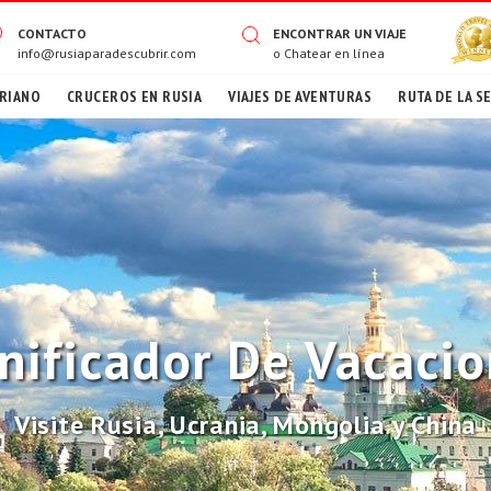
CONTACTO
ENCONTRAR UN VIAJE
info@rusiaparadescubrir.com
o
Chatear en línea
RIANO
CRUCEROS EN RUSIA
VIAJES DE AVENTURAS
RUTA DE LA S
nificador De Vacaci
Visite Rusia, Ucrania, Mongolia y China