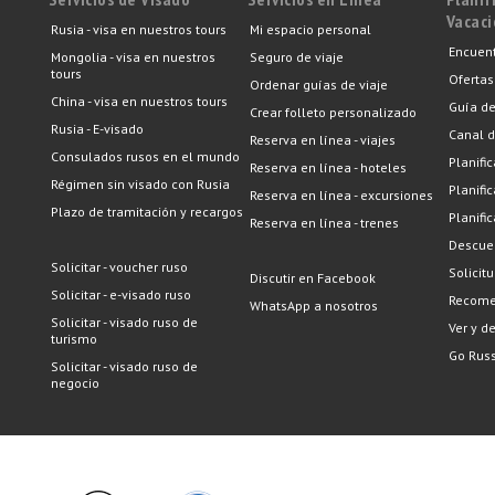
Vacac
Rusia - visa en nuestros tours
Mi espacio personal
Encuent
Mongolia - visa en nuestros
Seguro de viaje
tours
Ofertas
Ordenar guías de viaje
China - visa en nuestros tours
Guía de
Crear folleto personalizado
Rusia - E-visado
Canal d
Reserva en línea - viajes
Consulados rusos en el mundo
Planific
Reserva en línea - hoteles
Régimen sin visado con Rusia
Planifi
Reserva en línea - excursiones
Plazo de tramitación y recargos
Planifi
Reserva en línea - trenes
Descuen
Solicitar - voucher ruso
Solicit
Discutir en Facebook
Solicitar - e-visado ruso
Recome
WhatsApp a nosotros
Solicitar - visado ruso de
Ver y d
turismo
Go Russ
Solicitar - visado ruso de
negocio