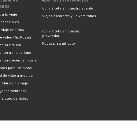
iones
Conviértete en nuestro agente
ra tu viaje
Viajes escolares y universitarios
 especiales
 viaje en línea
Conviértete en nuestro
proveedor
e video - Go Russia
Publicar su artículo
ar un circuito
car un transiberiano
car un crucero en Rusia
tos para los niños
ud de viaje a medida
ndar a un amigo
ejar comentarios
ia blog de viajes