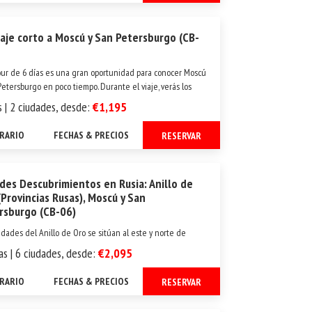
iaje corto a Moscú y San Petersburgo (CB-
our de 6 días es una gran oportunidad para conocer Moscú
Petersburgo en poco tiempo. Durante el viaje, verás los
más importantes de ambas ciudades. Además, durante tu
s | 2 ciudades, desde:
€1,195
 libre, tendrás la oportunidad de planificar por tu cuenta
...
ERARIO
FECHAS & PRECIOS
RESERVAR
des Descubrimientos en Rusia: Anillo de
(Provincias Rusas), Moscú y San
rsburgo (CB-06)
udades del Anillo de Oro se sitúan al este y norte de
y son lugares históricos donde se encuentra un conjunto
as | 6 ciudades, desde:
€2,095
as maestras arquitectónicas como villas medievales con
erios, iglesias, catedrales, conventos y kremlins, a veces
ERARIO
FECHAS & PRECIOS
RESERVAR
s museos al aire ...