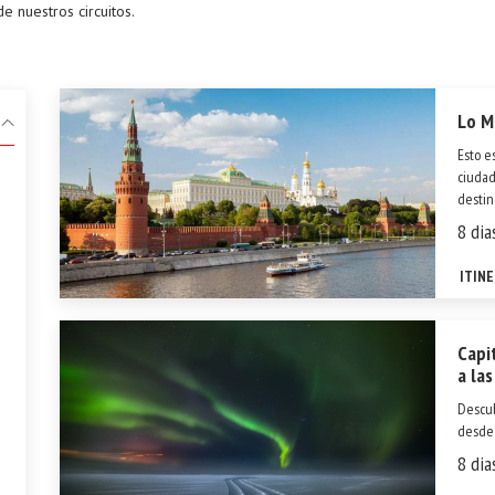
de nuestros circuitos.
Lo M
Esto e
ciudad
destin
comple
8 dia
excurs
ITIN
Capit
a las
Descub
desde 
emblem
8 dia
Mausol