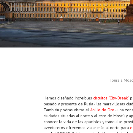
Tours a Moscú
Hemos diseñado increíbles
circuitos “City-Break”
pa
pasado y presente de Rusia - las maravillosas ci
También podrás visitar el
Anillo de Oro
- una zona
ciudades situadas al norte y al este de Moscú y a
conocer la vida de las apacibles y tranquilas provi
aventureros ofrecemos viajar más al norte para
e