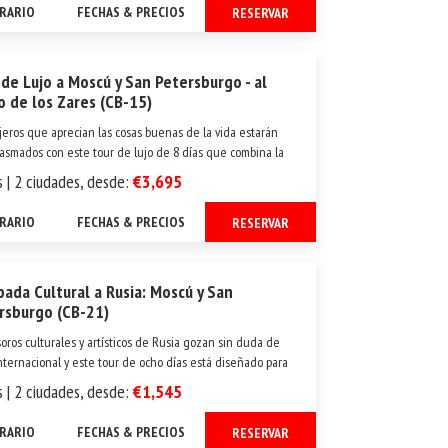
acut...
ERARIO
FECHAS & PRECIOS
RESERVAR
 de Lujo a Moscú y San Petersburgo - al
lo de los Zares (CB-15)
ajeros que aprecian las cosas buenas de la vida estarán
asmados con este tour de lujo de 8 días que combina la
olita capital rusa Moscú con la elegante ciudad de San
s | 2 ciudades, desde:
€3,695
burgo, conocida como la Venecia del Norte. Viajando entre
dos ciudades en tren de a...
ERARIO
FECHAS & PRECIOS
RESERVAR
pada Cultural a Rusia: Moscú y San
rsburgo (CB-21)
soros culturales y artísticos de Rusia gozan sin duda de
nternacional y este tour de ocho días está diseñado para
r lo mejor que el país puede ofrecer. Centrando la
s | 2 ciudades, desde:
€1,545
ón en las dos ciudades más importantes, San Petersburgo
ERARIO
FECHAS & PRECIOS
RESERVAR