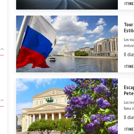
magn&i
ITIN
Tour
Esti
Los vi
entusi
cosmop
8 dia
Peters
estas 
ITIN
Esca
Pete
Los te
fama i
mostra
8 dia
atenci
y...
ITIN