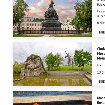
(CB-
Para a
ciudad
respue
8 dia
aristó
posibil
ITIN
Ciud
Mosc
Memo
El epí
otorga
10 di
heroís
condec
ITIN
Mosc
Rusa