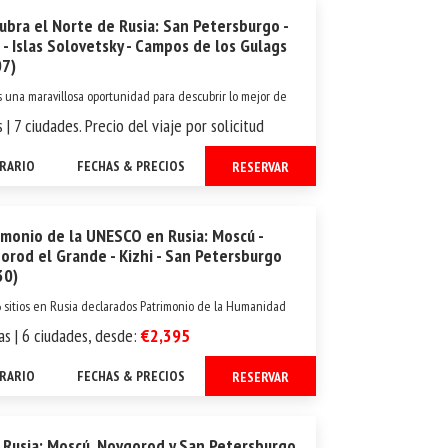
ubra el Norte de Rusia: San Petersburgo -
i - Islas Solovetsky - Campos de los Gulags
07)
s una maravillosa oportunidad para descubrir lo mejor de
a - una de las regiones más bellas de Rusia. Aquí Usted
s | 7 ciudades. Precio del viaje por solicitud
explorar el Complejo Histórico, Cultural y Natural de Kizhi,
to en la Lista de Patrimonio de la Humanidad de la Unesco,
ERARIO
FECHAS & PRECIOS
RESERVAR
roglifos...
imonio de la UNESCO en Rusia: Moscú -
orod el Grande - Kizhi - San Petersburgo
30)
 sitios en Rusia declarados Patrimonio de la Humanidad
 UNESCO, Usted tomaría bastante tiempo en visitarlos a
as | 6 ciudades, desde:
€2,395
 Sin embargo podría explorar hasta cuatro de ellos en este
e diez días: el complejo arquitectónico del Kremlin en
ERARIO
FECHAS & PRECIOS
RESERVAR
la ciudad ...
 Rusia: Moscú, Novgorod y San Petersburgo