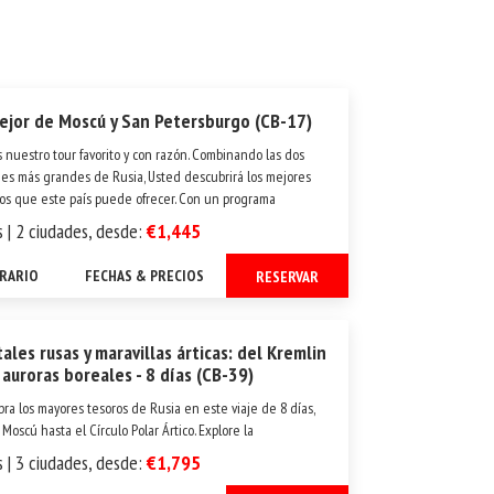
ejor de Moscú y San Petersburgo (CB-17)
s nuestro tour favorito y con razón. Combinando las dos
es más grandes de Rusia, Usted descubrirá los mejores
os que este país puede ofrecer. Con un programa
to de turismo, este viaje de ocho días incluye
s | 2 ciudades, desde:
€1,445
iones por lugares considerados...
ERARIO
FECHAS & PRECIOS
RESERVAR
ales rusas y maravillas árticas: del Kremlin
 auroras boreales - 8 días (CB-39)
ra los mayores tesoros de Rusia en este viaje de 8 días,
Moscú hasta el Círculo Polar Ártico. Explore la
ática Plaza Roja de Moscú, la Catedral de San Basilio, el
s | 3 ciudades, desde:
€1,795
eo de Lenin, el Kremlin, el Museo de la Armería y sus