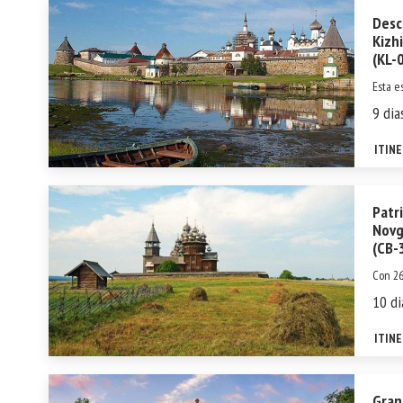
Desc
Kizh
(KL-
Esta e
Careli
9 dia
podrá 
inscri
ITIN
los pet
Patr
Novg
(CB-
Con 26
por la
10 di
todos.
tour d
ITIN
Moscú, 
Gran