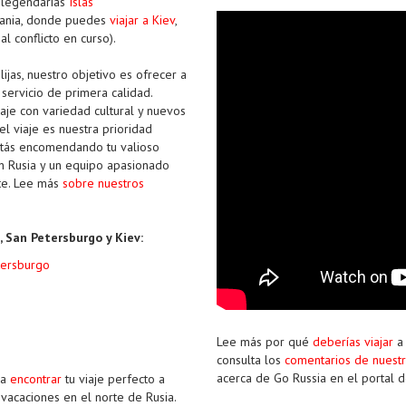
 legendarias
Islas
rania, donde puedes
viajar a Kiev
,
l conflicto en curso).
lijas, nuestro objetivo es ofrecer a
 servicio de primera calidad.
aje con variedad cultural y nuevos
l viaje es nuestra prioridad
estás encomendando tu valioso
n Rusia y un equipo apasionado
nte. Lee más
sobre nuestros
 San Petersburgo y Kiev:
tersburgo
Lee más por qué
deberías viajar
a 
consulta los
comentarios de nuestr
acerca de Go Russia en el portal d
ra
encontrar
tu viaje perfecto a
vacaciones en el norte de Rusia.