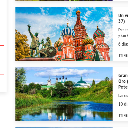
Un v
37)
Este t
y San 
hitos 
6 dia
tiempo
el progr
ITIN
Gran
Oro 
Pete
Las ci
Moscú 
10 di
de obr
monast
ITIN
llamado