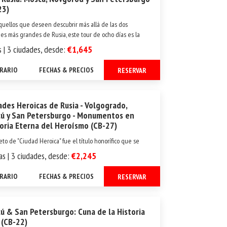
23)
quellos que deseen descubrir más allá de las dos
es más grandes de Rusia, este tour de ocho días es la
sta. Además de la vibrante y bulliciosa Moscú y el
s | 3 ciudades, desde:
€1,645
crata y elegante San Petersburgo, este programa nos da la
idad de ...
ERARIO
FECHAS & PRECIOS
RESERVAR
ades Heroicas de Rusia - Volgogrado,
ú y San Petersburgo - Monumentos en
ria Eterna del Heroísmo (CB-27)
teto de "Ciudad Heroica" fue el título honorífico que se
ba a las ciudades en la época soviética por su destacado
as | 3 ciudades, desde:
€2,245
mo durante la Segunda Guerra Mundial. El honor fue
orado a Volgogrado, Moscú y San Petersburgo, la...
ERARIO
FECHAS & PRECIOS
RESERVAR
ú & San Petersburgo: Cuna de la Historia
 (CB-22)