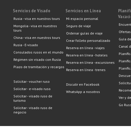
Servicios de Visado
Servicios en Línea
Planif
Vacac
Rusia - visa en nuestros tours
Mi espacio personal
Encuent
Mongolia - visa en nuestros
Seguro de viaje
tours
Ofertas
Ordenar guías de viaje
China - visa en nuestros tours
Guía de
Crear folleto personalizado
Rusia - E-visado
Canal d
Reserva en línea - viajes
Consulados rusos en el mundo
Planific
Reserva en línea - hoteles
Régimen sin visado con Rusia
Planifi
Reserva en línea - excursiones
Plazo de tramitación y recargos
Planifi
Reserva en línea - trenes
Descuen
Solicitar - voucher ruso
Solicit
Discutir en Facebook
Solicitar - e-visado ruso
Recome
WhatsApp a nosotros
Solicitar - visado ruso de
Ver y d
turismo
Go Russ
Solicitar - visado ruso de
negocio