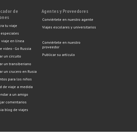
icador de
Agentes y Proveedores
iones
Conviértete en nuestro agente
ra tu viaje
Viajes escolares y universitarios
 especiales
 viaje en línea
Conviértete en nuestro
proveedor
e video - Go Russia
Publicar su artículo
ar un circuito
car un transiberiano
car un crucero en Rusia
tos para los niños
ud de viaje a medida
ndar a un amigo
ejar comentarios
ia blog de viajes