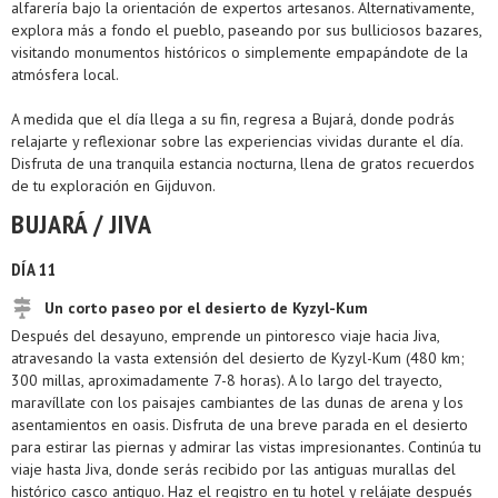
alfarería bajo la orientación de expertos artesanos. Alternativamente,
explora más a fondo el pueblo, paseando por sus bulliciosos bazares,
visitando monumentos históricos o simplemente empapándote de la
atmósfera local.
A medida que el día llega a su fin, regresa a Bujará, donde podrás
relajarte y reflexionar sobre las experiencias vividas durante el día.
Disfruta de una tranquila estancia nocturna, llena de gratos recuerdos
de tu exploración en Gijduvon.
BUJARÁ / JIVA
DÍA 11
Un corto paseo por el desierto de Kyzyl-Kum
Después del desayuno, emprende un pintoresco viaje hacia Jiva,
atravesando la vasta extensión del desierto de Kyzyl-Kum (480 km;
300 millas, aproximadamente 7-8 horas). A lo largo del trayecto,
maravíllate con los paisajes cambiantes de las dunas de arena y los
asentamientos en oasis. Disfruta de una breve parada en el desierto
para estirar las piernas y admirar las vistas impresionantes. Continúa tu
viaje hasta Jiva, donde serás recibido por las antiguas murallas del
histórico casco antiguo. Haz el registro en tu hotel y relájate después