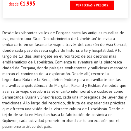
€1,995
desde
VER FECHAS Y PRECIOS
Desde los vibrantes valles de Fergana hasta las antiguas murallas de
Jiva, nuestro tour "Gran Descubrimiento de Uzbekistán" te invita a
embarcarte en un fascinante viaje a través del corazón de Asia Central,
donde cada paso desvela siglos de historia, arte y hospitalidad. A lo
largo de 13 días, sumérgete en el rico tapiz de los destinos más
emblemáticos de Uzbekistán. Comienza tu aventura en la pintoresca
ciudad de Fergana, donde paisajes exuberantes y bulliciosos mercados
marcan el comienzo de la exploración. Desde allí, recorre la
legendaria Ruta de la Seda, deteniéndote para maravillarte con las
maravillas arquitectónicas de Margilan, Kokand y Rishtan. A medida que
avanza tu viaje, descubrirás el encanto intemporal de ciudades como
Samarcanda, Bujará y Shakhrisabz, cada una impregnada de leyendas y
tradiciones. A lo largo del recorrido, disfruta de experiencias prácticas
que ofrecen una visión de la vibrante cultura de Uzbekistán. Desde el
tejido de seda en Margilan hasta la fabricación de cerámica en
Gijduvon, cada actividad promete profundizar tu apreciación por el
patrimonio artístico del país.