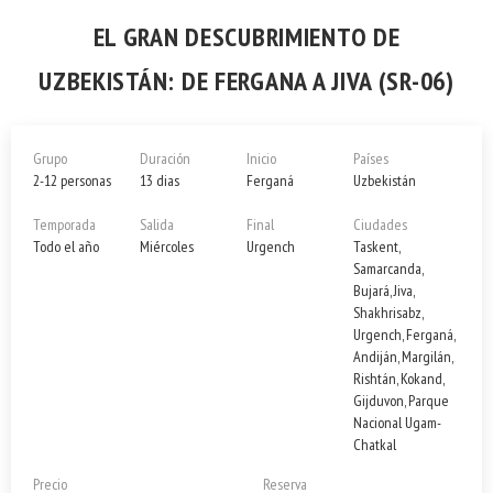
EL GRAN DESCUBRIMIENTO DE
UZBEKISTÁN: DE FERGANA A JIVA (SR-06)
Grupo
Duración
Inicio
Países
2-12 personas
13 dias
Ferganá
Uzbekistán
Temporada
Salida
Final
Ciudades
Todo el año
Miércoles
Urgench
Taskent,
Samarcanda,
Bujará, Jiva,
Shakhrisabz,
Urgench, Ferganá,
Andiján, Margilán,
Rishtán, Kokand,
Gijduvon, Parque
Nacional Ugam-
Chatkal
Precio
Reserva