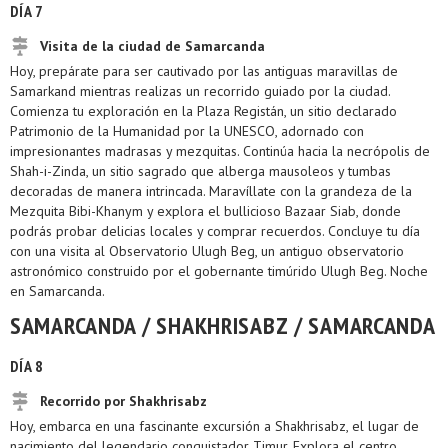
DÍA 7
Visita de la ciudad de Samarcanda
Hoy, prepárate para ser cautivado por las antiguas maravillas de
Samarkand mientras realizas un recorrido guiado por la ciudad.
Comienza tu exploración en la Plaza Registán, un sitio declarado
Patrimonio de la Humanidad por la UNESCO, adornado con
impresionantes madrasas y mezquitas. Continúa hacia la necrópolis de
Shah-i-Zinda, un sitio sagrado que alberga mausoleos y tumbas
decoradas de manera intrincada. Maravíllate con la grandeza de la
Mezquita Bibi-Khanym y explora el bullicioso Bazaar Siab, donde
podrás probar delicias locales y comprar recuerdos. Concluye tu día
con una visita al Observatorio Ulugh Beg, un antiguo observatorio
astronómico construido por el gobernante timúrido Ulugh Beg. Noche
en Samarcanda.
SAMARCANDA / SHAKHRISABZ / SAMARCANDA
DÍA 8
Recorrido por Shakhrisabz
Hoy, embarca en una fascinante excursión a Shakhrisabz, el lugar de
nacimiento del legendario conquistador Timur. Explora el centro