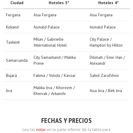
Ciudad
Hoteles 3*
Hoteles 4*
Fergana
Asia Fergana
Asia Fergana
Kokand
Asmald Palace
Asmald Palace
Milan / Gabrielle
City Palace /
Taskent
International Hotel
Hampton by Hilton
City Samarkand / Malika
Dilimah / Emir Han /
Samarcanda
Prime
Alexandr
Bujará
Fatima / Volida / Kavsar
Sahid Zarafshon
Malika Jiva / Khorezm /
Jiva
Asia Jiva / Bek Jiva
Kheivak / Arkanchi
FECHAS Y PRECIOS
Lea las
notas
en la parte inferior de la tabla para