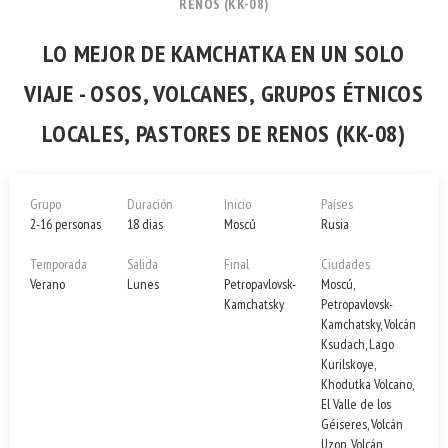
RENOS (KK-08)
LO MEJOR DE KAMCHATKA EN UN SOLO
VIAJE - OSOS, VOLCANES, GRUPOS ÉTNICOS
LOCALES, PASTORES DE RENOS (KK-08)
Grupo
Duración
Inicio
Países
2-16 personas
18 dias
Moscú
Rusia
Temporada
Salida
Final
Ciudades
Verano
Lunes
Petropavlovsk-
Moscú,
Kamchatsky
Petropavlovsk-
Kamchatsky, Volcán
Ksudach, Lago
Kurilskoye,
Khodutka Volcano,
El Valle de los
Géiseres, Volcán
Uzon, Volcán