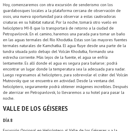
Hoy, comenzaremos con otra excursión de senderismo con los
guardabosques locales a la plataforma cercana de observación de
osos, una nueva oportunidad para observar a estas cautivadoras
criaturas en su hábitat natural. Por la noche, tomará otro vuelo en
helicóptero MI-8 que lo transportará de retorno a la ciudad de
Petropavlovsk. En el camino, haremos una parada para tomar un baño
en las aguas termales del Río Khodutka. Estas son las mayores fuentes
termales naturales de Kamchatka. El agua fluye desde una parte de la
tundra situada justo debajo del Volcán Khodutka, formando una
estrecha corriente. Más lejos de la fuente, el agua se enfría
lentamente. Es allí donde el agua es segura para bañarse; podrá
encontrar un lugar donde la temperatura sea la adecuada para nadar.
Luego regresamos al helicóptero, para sobrevolar el cráter del Volcán
Mutnovsky que se encuentra en actividad. Desde la ventana del
helicóptero, seguramente podrá obtener imágenes increíbles. Después
de aterrizar en Petropavlovsk, lo llevaremos a su hotel para pasar la
noche.
VALLE DE LOS GÉISERES
DÍA 8
Excursión Opcional en Helicóptero al Valle de los Géiseres y a la