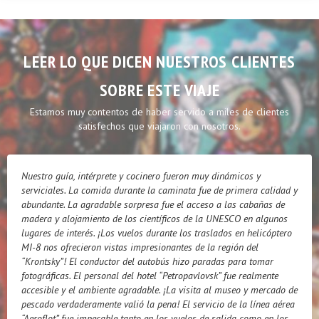
LEER LO QUE DICEN NUESTROS CLIENTES
SOBRE ESTE VIAJE
Estamos muy contentos de haber servido a miles de clientes
satisfechos que viajaron con nosotros.
Nuestro guía, intérprete y cocinero fueron muy dinámicos y
serviciales. La comida durante la caminata fue de primera calidad y
abundante. La agradable sorpresa fue el acceso a las cabañas de
madera y alojamiento de los científicos de la UNESCO en algunos
lugares de interés. ¡Los vuelos durante los traslados en helicóptero
MI-8 nos ofrecieron vistas impresionantes de la región del
“Krontsky”! El conductor del autobús hizo paradas para tomar
fotográficas. El personal del hotel “Petropavlovsk” fue realmente
accesible y el ambiente agradable. ¡La visita al museo y mercado de
pescado verdaderamente valió la pena! El servicio de la línea aérea
“Aeroflot” fue impecable tanto en los vuelos de salida como en los