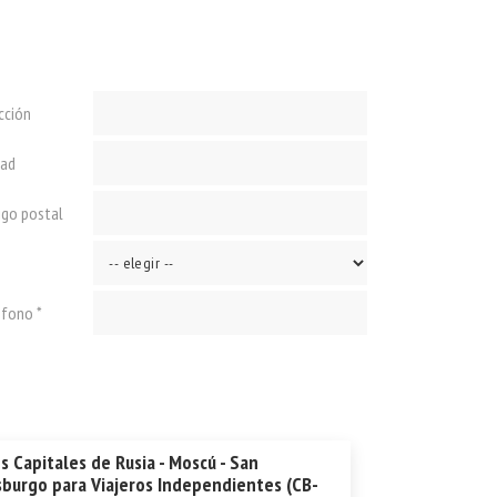
cción
dad
igo postal
éfono *
s Capitales de Rusia - Moscú - San
sburgo para Viajeros Independientes (CB-