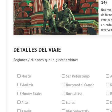
14)
Nos comp
de forma
este paq
acuerdo 
reservam
reservam
DETALLES DEL VIAJE
Regiones / ciudades que le gustaria visitar:
Moscú
San Petersburgo
A
Vladimir
Novgorod el Grande
Montes Urales
Novosibirsk
B
Altai
Elbrus
Karelia
Islas Solovetsky
S