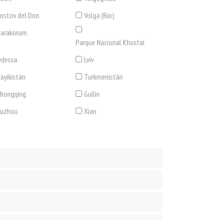
ostov del Don
Volga (Río)
arakorum
Parque Nacional Khustai
dessa
Lviv
ayikistán
Turkmenistán
hongqing
Guilin
Suzhou
Xian