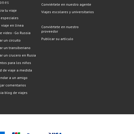
iones
Conviértete en nuestro agente
ra tu viaje
Viajes escolares y universitarios
 especiales
 viaje en línea
Conviértete en nuestro
proveedor
e video - Go Russia
Publicar su artículo
ar un circuito
car un transiberiano
car un crucero en Rusia
tos para los niños
ud de viaje a medida
ndar a un amigo
ejar comentarios
ia blog de viajes