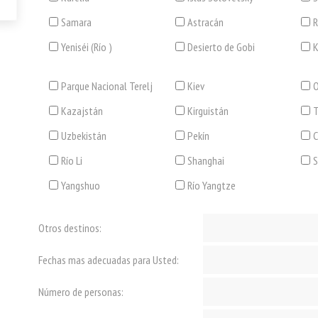
Samara
Astracán
R
Yeniséi (Río )
Desierto de Gobi
K
Parque Nacional Terelj
Kiev
O
Kazajstán
Kirguistán
T
Uzbekistán
Pekín
C
Río Li
Shanghai
Yangshuo
Río Yangtze
Otros destinos:
Fechas mas adecuadas para Usted:
Número de personas: