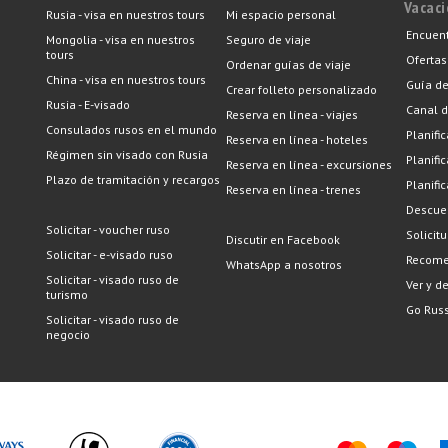
Vacac
Rusia - visa en nuestros tours
Mi espacio personal
Encuent
Mongolia - visa en nuestros
Seguro de viaje
tours
Ofertas
Ordenar guías de viaje
China - visa en nuestros tours
Guía de
Crear folleto personalizado
Rusia - E-visado
Canal d
Reserva en línea - viajes
Consulados rusos en el mundo
Planific
Reserva en línea - hoteles
Régimen sin visado con Rusia
Planifi
Reserva en línea - excursiones
Plazo de tramitación y recargos
Planifi
Reserva en línea - trenes
Descuen
Solicitar - voucher ruso
Solicit
Discutir en Facebook
Solicitar - e-visado ruso
Recome
WhatsApp a nosotros
Solicitar - visado ruso de
Ver y d
turismo
Go Russ
Solicitar - visado ruso de
negocio