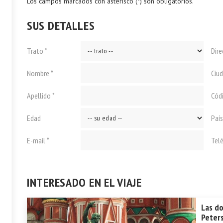
Los campos marcados con asterisco (*) son obligatorios.
SUS DETALLES
Trato *
Dire
Nombre *
Ciu
Apellido *
Cód
Edad
País
E-mail *
Tel
INTERESADO EN EL VIAJE
Las do
Peter