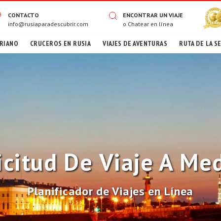
CONTACTO
ENCONTRAR UN VIAJE
info@rusiaparadescubrir.com
o
Chatear en línea
RIANO
CRUCEROS EN RUSIA
VIAJES DE AVENTURAS
RUTA DE LA S
icitud De Viaje A Me
Planificador de Viajes en Línea