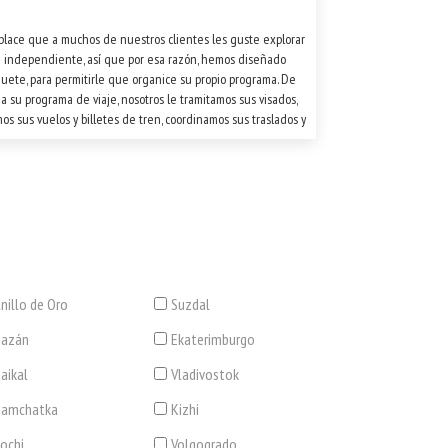
lace que a muchos de nuestros clientes les guste explorar
 independiente, así que por esa razón, hemos diseñado
uete, para permitirle que organice su propio programa. De
a su programa de viaje, nosotros le tramitamos sus visados,
os sus vuelos y billetes de tren, coordinamos sus traslados y
os sus habitaciones de hotel.
nillo de Oro
Suzdal
Kazán
Ekaterimburgo
aikal
Vladivostok
Kamchatka
Kizhi
ochi
Volgogrado