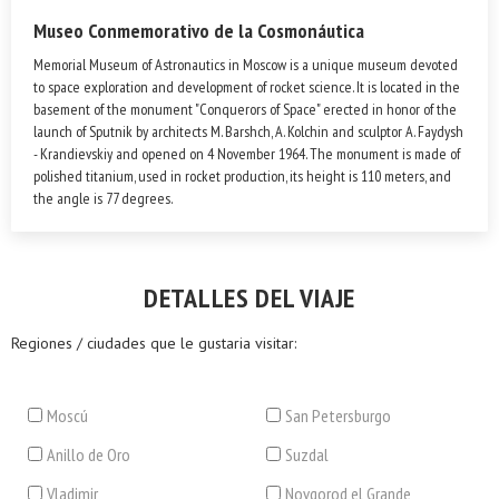
Museo Conmemorativo de la Cosmonáutica
Memorial Museum of Astronautics in Moscow is a unique museum devoted
to space exploration and development of rocket science. It is located in the
basement of the monument "Conquerors of Space" erected in honor of the
launch of Sputnik by architects M. Barshch, A. Kolchin and sculptor A. Faydysh
- Krandievskiy and opened on 4 November 1964. The monument is made of
polished titanium, used in rocket production, its height is 110 meters, and
the angle is 77 degrees.
DETALLES DEL VIAJE
Regiones / ciudades que le gustaria visitar:
Moscú
San Petersburgo
Anillo de Oro
Suzdal
Vladimir
Novgorod el Grande