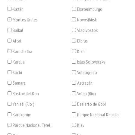
Kazán
Ekaterimburgo
Montes Urales
Novosibirsk
Baikal
Vladivostok
Altai
Elbrus
Kamchatka
Kizhi
Karelia
Islas Solovetsky
Sochi
Volgogrado
Samara
Astracán
Rostov del Don
Volga (Río)
Yeniséi (Río )
Desierto de Gobi
Karakorum
Parque Nacional Khustai
Parque Nacional Terelj
Kiev