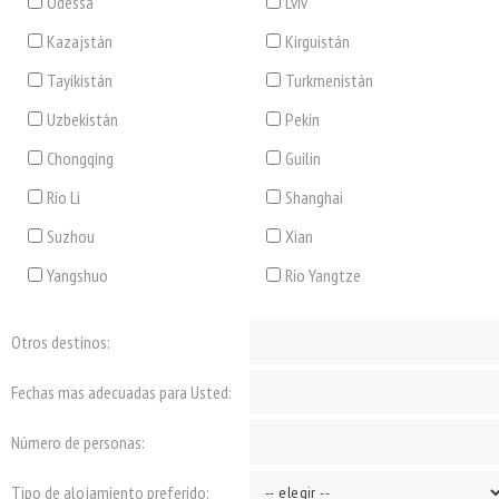
Odessa
Lviv
Kazajstán
Kirguistán
Tayikistán
Turkmenistán
Uzbekistán
Pekín
Chongqing
Guilin
Río Li
Shanghai
Suzhou
Xian
Yangshuo
Río Yangtze
Otros destinos:
Fechas mas adecuadas para Usted:
Número de personas:
Tipo de alojamiento preferido: