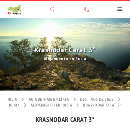
Krasnodar Carat 3*
Alojamiento en Rusia
INICIO
GUÍA DE VIAJE EN LÍNEA
DESTINOS DE VIAJE
RUSIA
ALOJAMIENTO EN RUSIA
KRASNODAR CARAT 3*
KRASNODAR CARAT 3*