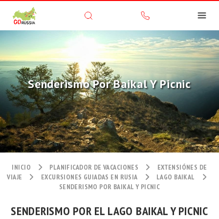
Senderismo Por Baikal Y Picnic
INICIO
PLANIFICADOR DE VACACIONES
EXTENSIÓNES DE
VIAJE
EXCURSIONES GUIADAS EN RUSIA
LAGO BAIKAL
SENDERISMO POR BAIKAL Y PICNIC
SENDERISMO POR EL LAGO BAIKAL Y PICNIC