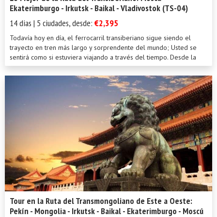
Ekaterimburgo - Irkutsk - Baikal - Vladivostok (TS-04)
14 dias | 5 ciudades, desde:
€2,395
Todavía hoy en día, el ferrocarril transiberiano sigue siendo el
trayecto en tren más largo y sorprendente del mundo; Usted se
sentirá como si estuviera viajando a través del tiempo. Desde la
grandiosa y cosmopolita Moscú, nos dirigimos a la ciudad de
Ekaterimburgo, lugar de asesinato del último Emperador Nikolay II
y su familia por los bolcheviques. Luego entraremos en el corazón
de la vasta y misteriosa tierra de Siberia, donde se encuentra el
Baikal, el lago de agua dulce más profundo de la Tierra. Usted
podrá ver cuán enorme es Rusia, los diferentes pueblos que viven
allí, como su variada naturaleza, vida silvestre y clima pueden
converger dentro de un solo país.
Tour en la Ruta del Transmongoliano de Este a Oeste:
Pekín - Mongolia - Irkutsk - Baikal - Ekaterimburgo - Moscú