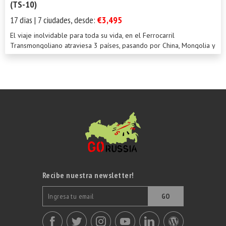
(TS-10)
17 dias | 7 ciudades, desde:
€3,495
El viaje inolvidable para toda su vida, en el Ferrocarril
Transmongoliano atraviesa 3 países, pasando por China, Mongolia y
así como también Rusia. Este tour es considerado como una de las
mayores aventuras del mundo. Es una oportunidad única para
contemplar cómo el paisaje, la naturaleza y la cultura se
transforman a medida que el recorrido avanza de Asia a Europa.
Después de abandonar la enigmática China donde las tradiciones
antiguas y modernas se han fusionado para crear algo exótico y
colorido, Usted se encontrará en la infinita estepa de Mongolia y
los bosques solitarios de Siberia.
Recibe nuestra newsletter!
GO