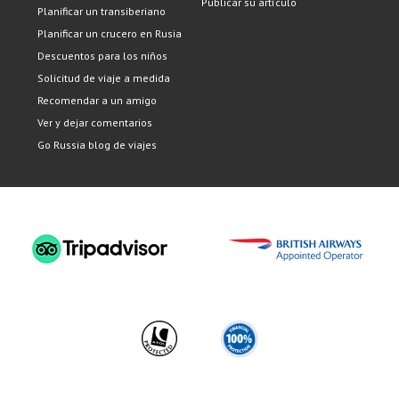
Publicar su artículo
Planificar un transiberiano
Planificar un crucero en Rusia
Descuentos para los niños
Solicitud de viaje a medida
Recomendar a un amigo
Ver y dejar comentarios
Go Russia blog de viajes