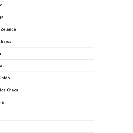
o
ga
 Zelanda
 Bajos
a
al
Unido
ica Checa
ia