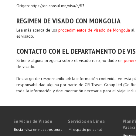
Origen: https://en.consul.mn/visa/c/83
REGIMEN DE VISADO CON MONGOLIA
Lea más acerca de los
procedimientos de visado de Mongolia
al 
el visado.
CONTACTO CON EL DEPARTAMENTO DE VI
Si tiene alguna pregunta sobre el visado ruso, no dude en
poners
de visado.
Descargo de responsabilidad: la información contenida en esta p
responsabilidad alguna por parte de GR Travel Group Ltd (Go Russ
toda la información y documentación necesaria para el viaje, incl
Servicios de Visado
Servicios en Línea
Planif
Vacac
Rusia - visa en nuestros tours
Mi espacio personal
Encuent