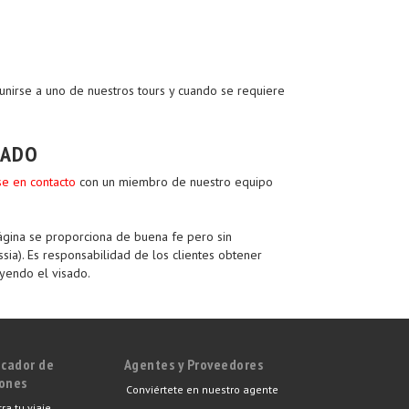
unirse a uno de nuestros tours y cuando se requiere
SADO
e en contacto
con un miembro de nuestro equipo
ágina se proporciona de buena fe pero sin
ia). Es responsabilidad de los clientes obtener
uyendo el visado.
icador de
Agentes y Proveedores
iones
Conviértete en nuestro agente
ra tu viaje