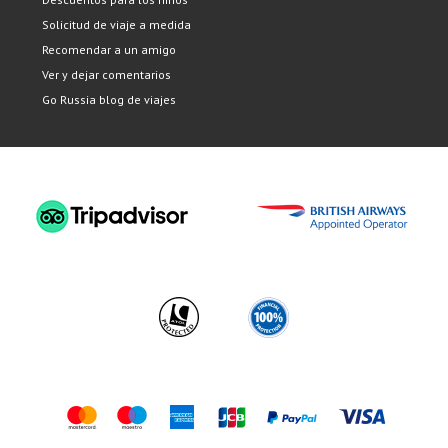
Solicitud de viaje a medida
Recomendar a un amigo
Ver y dejar comentarios
Go Russia blog de viajes