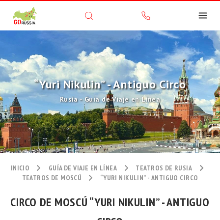
“Yuri Nikulin” - Antiguo Circo
Rusia - Guía de Viaje en Línea
INICIO
GUÍA DE VIAJE EN LÍNEA
TEATROS DE RUSIA
TEATROS DE MOSCÚ
“YURI NIKULIN” - ANTIGUO CIRCO
CIRCO DE MOSCÚ “YURI NIKULIN” - ANTIGUO